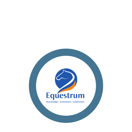
We zetten ons in voor een innovatiecampus
vanuit het hippische veld, door kennis en
innovatie te bevorderen en waardevolle
initiatieven voor de paardensector en de
maatschappij te ondersteunen.
de website.
hier
Bekijk