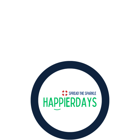
de website.
hier
Bekijk
We zetten ons in voor het verspreiden van
lichtpuntjes en mentale bewustwording
door feelgood-projecten, een foodtruck en
hospitality-trainingen die positiviteit en
verbinding stimuleren.
de website.
hier
Bekijk