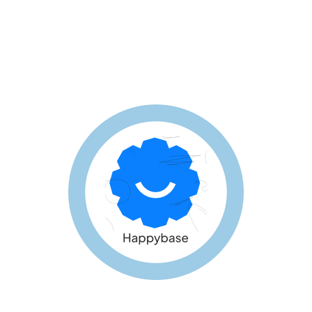
We zetten ons in voor groei en inzicht voor
de werknemer door hen te ondersteunen
met op maat gemaakte ontwikkelplannen
via een (digitaal) platform die bijdragen aan
werkgeluk en persoonlijke ontwikkeling.
de website.
hier
Bekijk