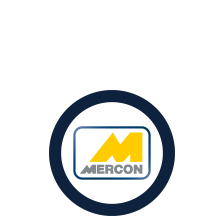
We zetten ons in voor innovatie en
mensgericht werken door een unieke
combinatie van expertise en menselijke
maat in advies, engineering, constructie en
onderhoud. Met baanbrekende projecten
en onze focus op Tank
Hyperloop
zoals de
Maintenance, Infrastructure, Stainless
Tanks en Industrial Services, bieden we
duurzame en toekomstbestendige
oplossingen.